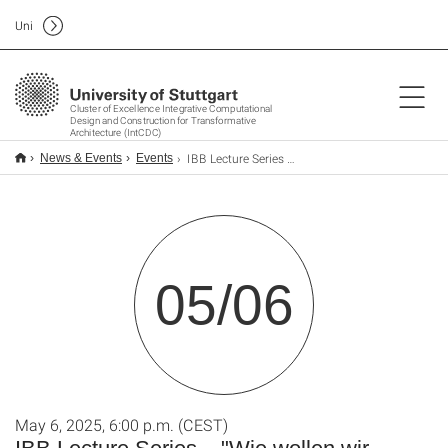
Uni
Cluster of Excellence Integrative Computational
Design and Construction for Transformative
Architecture (IntCDC)
IBB Lecture Series – "Wie wollen wir zukünftig planen und bauen?"
News & Events
Events
05/06
May 6, 2025, 6:00 p.m. (CEST)